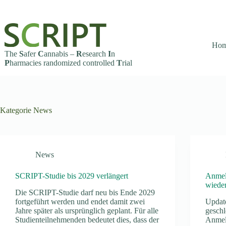
Zum
Inhalt
springen
Ho
The
S
afer
C
annabis –
R
esearch
I
n
P
harmacies randomized controlled
T
rial
Kategorie
News
News
SCRIPT-Studie bis 2029 verlängert
Anmeld
wieder
Die SCRIPT-Studie darf neu bis Ende 2029
fortgeführt werden und endet damit zwei
Update
Jahre später als ursprünglich geplant. Für alle
geschl
Studienteilnehmenden bedeutet dies, dass der
Anmel