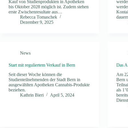
Kauf von Studienprodukten in Apotheken
werden
bis Oktober 2028 möglich ist. Zudem stehen
werde
erste Zwischenresultate aus…
Konta
Rebecca Tomaschek
dauern
Dezember 9, 2025
News
Start mit reguliertem Verkauf in Bern
Das Au
Seit dieser Woche können die
Am 22
Studienteilnehmenden der Stadt Bern in
Bern 
ausgewählten Apotheken Cannabis-Produkte
Teilna
beziehen.
als 1’
Kathrin Bieri
April 5, 2024
bereit
Diens