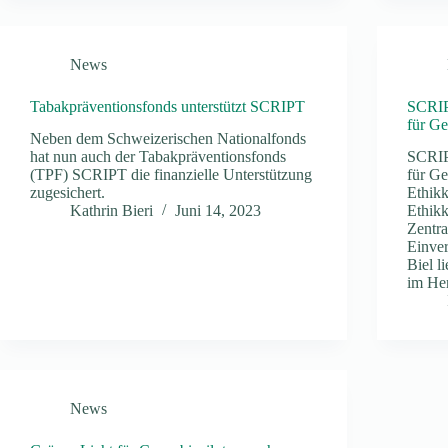
News
Tabakpräventionsfonds unterstützt SCRIPT
SCRIP
für Ge
Neben dem Schweizerischen Nationalfonds
hat nun auch der Tabakpräventionsfonds
SCRIP
(TPF) SCRIPT die finanzielle Unterstützung
für Ge
zugesichert.
Ethik
Kathrin Bieri
Juni 14, 2023
Ethik
Zentra
Einver
Biel l
im Her
News