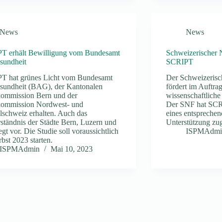
News
News
T erhält Bewilligung vom Bundesamt
Schweizerischer N
sundheit
SCRIPT
T hat grünes Licht vom Bundesamt
Der Schweizerisc
sundheit (BAG), der Kantonalen
fördert im Auftra
kommission Bern und der
wissenschaftliche
kommission Nordwest- und
Der SNF hat SCR
lschweiz erhalten. Auch das
eines entsprechen
ständnis der Städte Bern, Luzern und
Unterstützung zu
iegt vor. Die Studie soll voraussichtlich
ISPMAdmi
bst 2023 starten.
ISPMAdmin
Mai 10, 2023