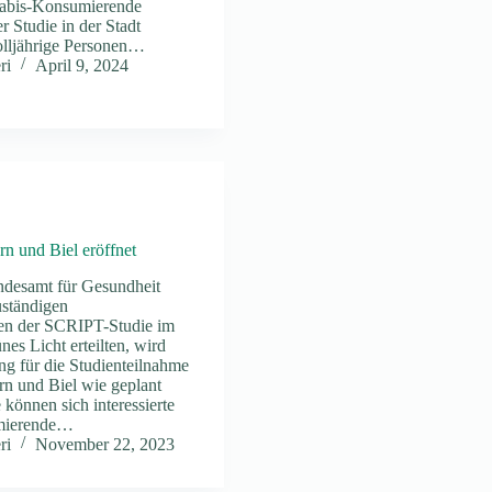
nnabis-Konsumierende
er Studie in der Stadt
lljährige Personen…
ri
April 9, 2024
n und Biel eröffnet
desamt für Gesundheit
ständigen
en der SCRIPT-Studie im
nes Licht erteilten, wird
ng für die Studienteilnahme
rn und Biel wie geplant
 können sich interessierte
mierende…
ri
November 22, 2023