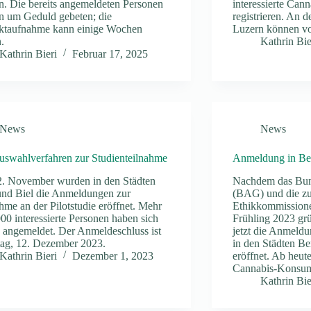
. Die bereits angemeldeten Personen
interessierte Ca
n um Geduld gebeten; die
registrieren. An d
ktaufnahme kann einige Wochen
Luzern können vo
.
Kathrin Bie
Kathrin Bieri
Februar 17, 2025
News
News
swahlverfahren zur Studienteilnahme
Anmeldung in Ber
. November wurden in den Städten
Nachdem das Bun
und Biel die Anmeldungen zur
(BAG) und die zu
hme an der Pilotstudie eröffnet. Mehr
Ethikkommission
000 interessierte Personen haben sich
Frühling 2023 grü
s angemeldet. Der Anmeldeschluss ist
jetzt die Anmeldu
tag, 12. Dezember 2023.
in den Städten Be
Kathrin Bieri
Dezember 1, 2023
eröffnet. Ab heute
Cannabis-Konsu
Kathrin Bie