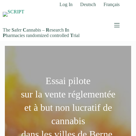
Passer
Log In
Deutsch
Français
au
contenu
The
S
afer
C
annabis –
R
esearch
I
n
P
harmacies randomized controlled
T
rial
Essai pilote
sur la vente réglementée
et à but non lucratif de
cannabis
dans les villes de Berne,