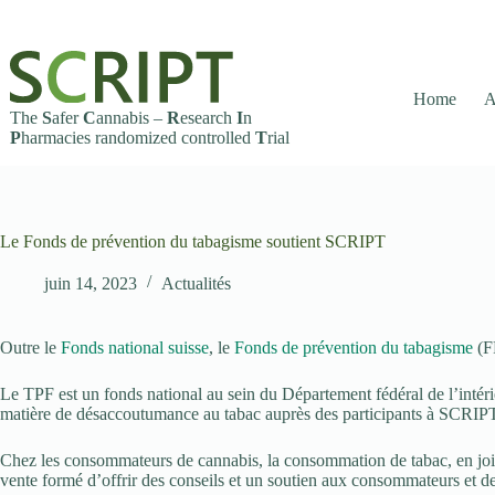
Passer
au
contenu
Home
A
The
S
afer
C
annabis –
R
esearch
I
n
P
harmacies randomized controlled
T
rial
Le Fonds de prévention du tabagisme soutient SCRIPT
juin 14, 2023
Actualités
Outre le
Fonds national suisse
, le
Fonds de prévention du tabagisme
(F
Le TPF est un fonds national au sein du Département fédéral de l’intér
matière de désaccoutumance au tabac auprès des participants à SCRIP
Chez les consommateurs de cannabis, la consommation de tabac, en joint
vente formé d’offrir des conseils et un soutien aux consommateurs et 